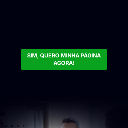
de grandes empresas
do varejo.
SIM, QUERO MINHA PÁGINA
AGORA!