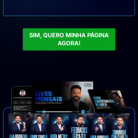
de cada pessoa na sua
equipe e como motivar
cada pessoa.
SIM, QUERO MINHA PÁGINA
AGORA!