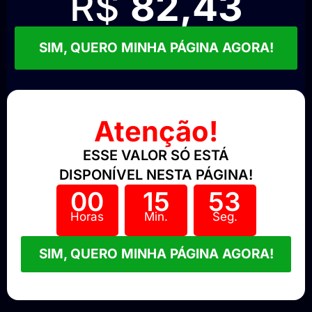
R$
82,43
SIM, QUERO MINHA PÁGINA AGORA!
Atenção!
ESSE VALOR SÓ ESTÁ
DISPONÍVEL NESTA PÁGINA!
00
15
51
Horas
Min.
Seg.
SIM, QUERO MINHA PÁGINA AGORA!