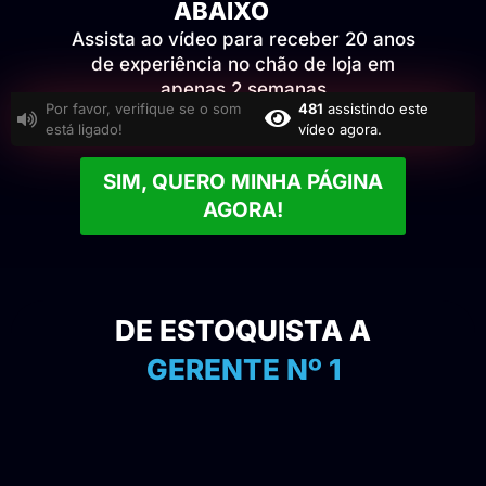
ABAIXO
Assista ao vídeo para receber 20 anos
de experiência no chão de loja em
apenas 2 semanas
Por favor, verifique se o som
486
assistindo este
ASSISTA AO VÍDEO
ATÉ O FINAL PARA TER ACESSO!
está ligado!
vídeo agora.
SIM, QUERO MINHA PÁGINA
AGORA!
DE ESTOQUISTA A
GERENTE Nº 1
EDSON
MOURA