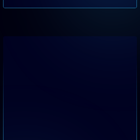
BÔNUS 02
Lives Mensais de
Tira-Dúvidas e
Conteúdo
Exclusivo
Você terá acesso a uma
live mensal com o Edson
Moura para tirar dúvidas e
aprender novas
estratégias e insights que
não estão disponíveis em