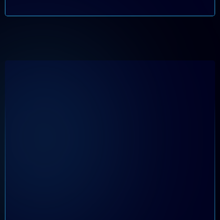
nenhum outro lugar
BÔNUS 03
Perfis
Comportamentais
no Varejo: Como
entender as
Pessoas para
liderar melhor e
Fechar Vendas”
Este guia digital vai te
ajudar a entender o perfil