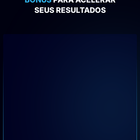
SEUS RESULTADOS
BÔNUS 01
Comunidade
Exclusiva no
WhatsApp
Grupo no WhatsApp com
o Edson Moura para tirar
dúvidas, compartilhar
insights e ajudar em
todos os seus desafios.