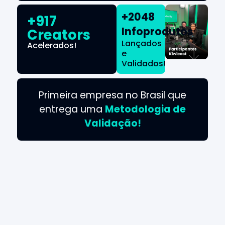
+2048
+917
Infoprodutos
Creators
Lançados
Acelerados!
e
Validados!
Primeira empresa no Brasil que
entrega uma
Metodologia de
Validação!
ACELERE
A
MAIOR DO BRASIL!