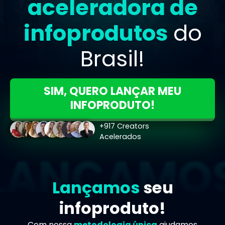
aceleradora de
infoprodutos
do
Brasil!
SIM, QUERO LANÇAR MEU
INFOPRODUTO!
+917 Creators
Acelerados
Lançamos
seu
infoproduto!
Com nossa
metodologia única
ajudamos