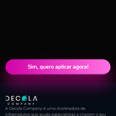
Sim, quero aplicar agora!
A Decola Company é uma Aceleradora de
infoprodutos que ajuda especialistas a criarem o seu